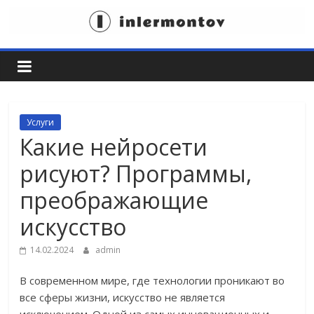
Skip
to
Пространство
content
для
идей
Услуги
Какие нейросети
рисуют? Программы,
преображающие
искусство
14.02.2024
admin
В современном мире, где технологии проникают во
все сферы жизни, искусство не является
исключением. Одной из самых инновационных и