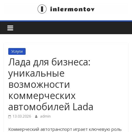
Skip
to
Пространство
content
для
идей
Услуги
Лада для бизнеса:
уникальные
возможности
коммерческих
автомобилей Lada
13.03.2026
admin
Коммерческий автотранспорт играет ключевую роль